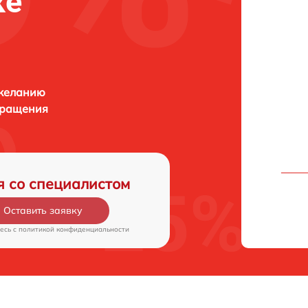
ке
 желанию
бращения
я со специалистом
Оставить заявку
есь c
политикой конфиденциальности